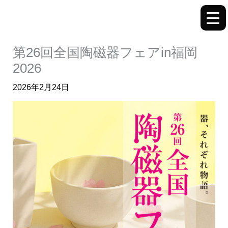
内
容
を
ス
第26回全国陶磁器フェアin福岡
キ
2026
ッ
2026年2月24日
プ