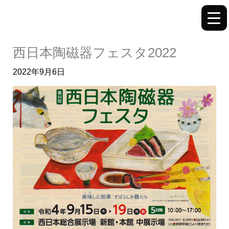
内
容
を
ス
西日本陶磁器フェスタ2022
キ
2022年9月6日
ッ
プ