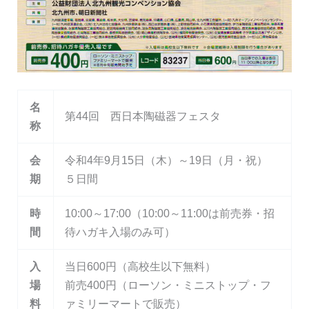
名
第44回 西日本陶磁器フェスタ
称
会
令和4年9月15日（木）～19日（月・祝）
期
５日間
時
10:00～17:00（10:00～11:00は前売券・招
間
待ハガキ入場のみ可）
入
当日600円（高校生以下無料）
場
前売400円（ローソン・ミニストップ・フ
料
ァミリーマートで販売）